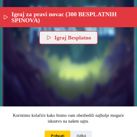
Igraj za pravi novac (300 BESPLATNIH
SPINOVA)
Igraj Besplatno
Koristimo kolačiće kako bismo vam obezbedili najbolje moguće
iskustvo na našem sajtu.
Prihvati
Odbij