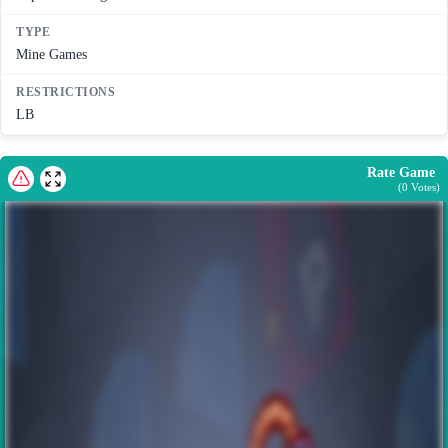
TYPE
Mine Games
RESTRICTIONS
LB
Rate Game
(
0
Votes)