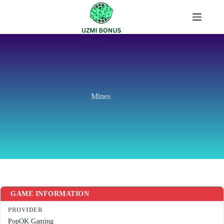
Skip
to
content
Mines
GAME INFORMATION
PROVIDER
PopOK Gaming