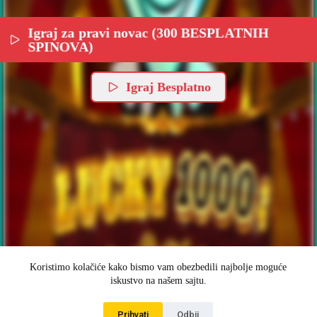
Igraj za pravi novac (300 BESPLATNIH
SPINOVA)
Igraj Besplatno
Koristimo kolačiće kako bismo vam obezbedili najbolje moguće
iskustvo na našem sajtu.
Prihvati
Odbij