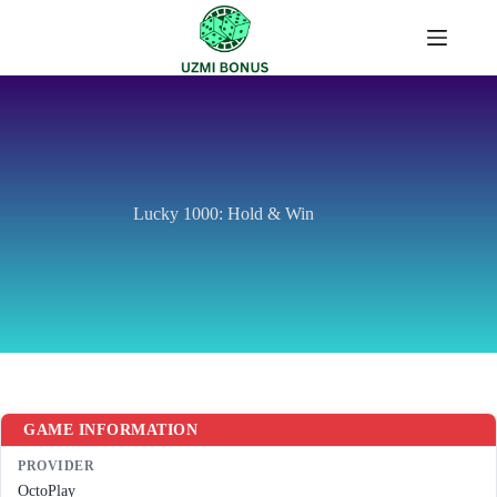
Skip
to
content
Lucky 1000: Hold & Win
GAME INFORMATION
PROVIDER
OctoPlay