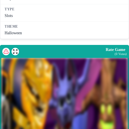
TYPE
Slots
THEME
Halloween
Rate Game
(
0
Votes)