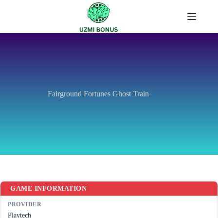
Skip
to
content
Fairground Fortunes Ghost Train
GAME INFORMATION
PROVIDER
Playtech