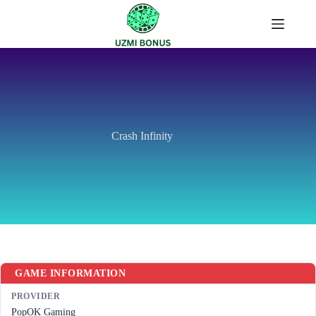
Skip
to
content
Crash Infinity
GAME INFORMATION
PROVIDER
PopOK Gaming