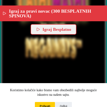
Igraj za pravi novac (300 BESPLATNIH
SPINOVA)
Igraj Besplatno
Koristimo kolačiće kako bismo vam obezbedili najbolje moguće
iskustvo na našem sajtu.
Prihvati
Odbij