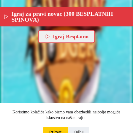
Igraj za pravi novac (300 BESPLATNIH
SPINOVA)
Igraj Besplatno
Koristimo kolačiće kako bismo vam obezbedili najbolje moguće
iskustvo na našem sajtu.
Prihvati
Odbij