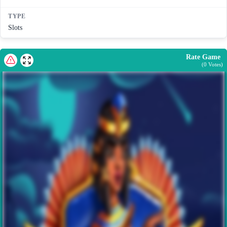
TYPE
Slots
Rate Game
(
0
Votes)