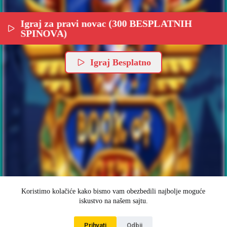
Igraj za pravi novac (300 BESPLATNIH
SPINOVA)
Igraj Besplatno
Koristimo kolačiće kako bismo vam obezbedili najbolje moguće
iskustvo na našem sajtu.
Prihvati
Odbij