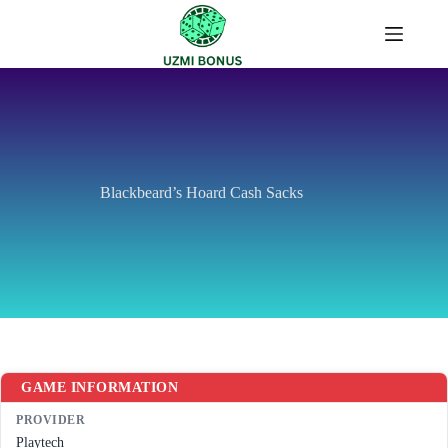
Skip
to
content
Blackbeard’s Hoard Cash Sacks
GAME INFORMATION
PROVIDER
Playtech