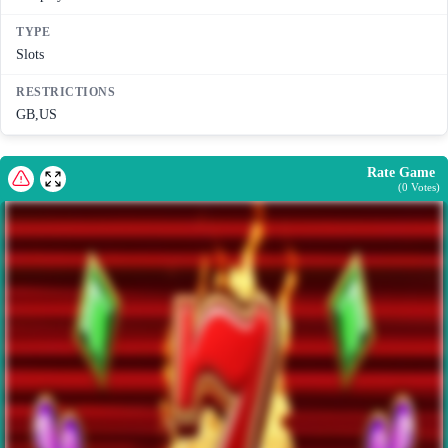
TYPE
Slots
RESTRICTIONS
GB,US
Rate Game
(
0
Votes)