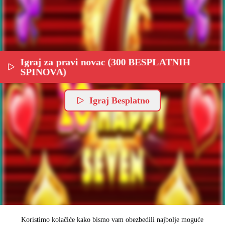
Igraj za pravi novac (300 BESPLATNIH
SPINOVA)
Igraj Besplatno
Koristimo kolačiće kako bismo vam obezbedili najbolje moguće